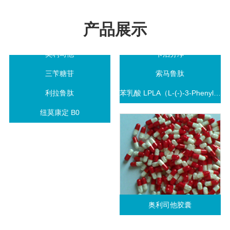
产品展示
奥利司他
卡泊芬净
三苄糖苷
索马鲁肽
利拉鲁肽
苯乳酸 LPLA（L-(-)-3-Phenyllacti...
纽莫康定 B0
奥利司他胶囊